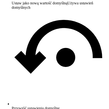
Ustaw jako nową wartość domyślną
Używa ustawień
domyślnych
Przywróć ustawienia domyślne