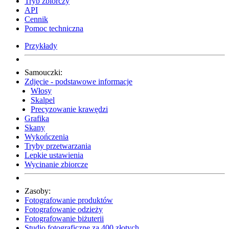
Tryb zbiorczy
API
Cennik
Pomoc techniczna
Przykłady
Samouczki:
Zdjęcie - podstawowe informacje
Włosy
Skalpel
Precyzowanie krawędzi
Grafika
Skany
Wykończenia
Tryby przetwarzania
Lepkie ustawienia
Wycinanie zbiorcze
Zasoby:
Fotografowanie produktów
Fotografowanie odzieży
Fotografowanie biżuterii
Studio fotograficzne za 400 złotych