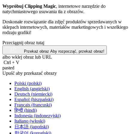
Wypróbuj Clipping Magic
, internetowe narzędzie do
natychmiastowego usuwania tła z obrazów.
Doskonałe rozwiązanie dla zdjęć produktów sprzedawanych w
sklepach internetowych, materiałów marketingowych i wszelkiego
rodzaju grafiki!
Przeciągnij obraz tutaj
Przekaż obraz
Aby rozpocząć, przekaż obraz!
albo wklej obraz lub
URL
Ctrl
+
V
pasted
Upuść aby przekazać obrazy
Polski (polski)
English (angielski)
Deutsch (niemiecki)
Español (hiszpański)
Français (francuski)
हिन्दी (hindi)
Indonesia (indonezyjski)
Italiano (włoski)
日本語 (japoński)
한국어 (koreański)