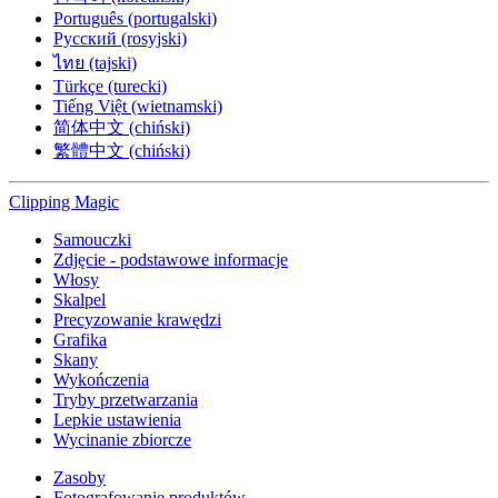
Português (portugalski)
Русский (rosyjski)
ไทย (tajski)
Türkçe (turecki)
Tiếng Việt (wietnamski)
简体中文 (chiński)
繁體中文 (chiński)
Clipping
Magic
Samouczki
Zdjęcie - podstawowe informacje
Włosy
Skalpel
Precyzowanie krawędzi
Grafika
Skany
Wykończenia
Tryby przetwarzania
Lepkie ustawienia
Wycinanie zbiorcze
Zasoby
Fotografowanie produktów