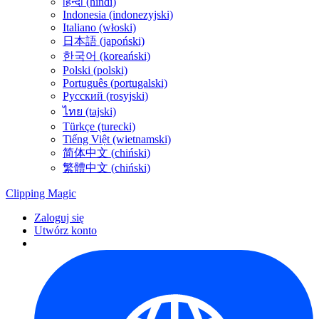
हिन्दी (hindi)
Indonesia (indonezyjski)
Italiano (włoski)
日本語 (japoński)
한국어 (koreański)
Polski (polski)
Português (portugalski)
Русский (rosyjski)
ไทย (tajski)
Türkçe (turecki)
Tiếng Việt (wietnamski)
简体中文 (chiński)
繁體中文 (chiński)
Clipping
Magic
Zaloguj się
Utwórz konto