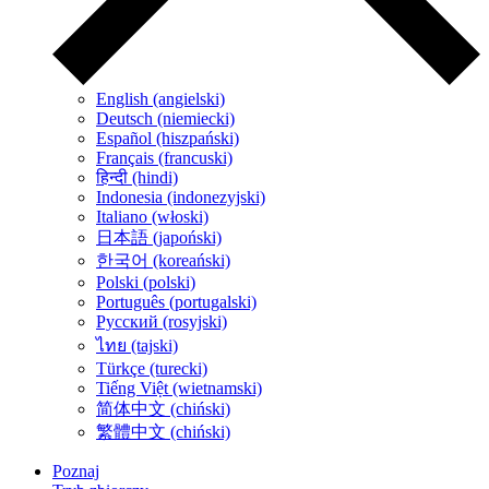
English (angielski)
Deutsch (niemiecki)
Español (hiszpański)
Français (francuski)
हिन्दी (hindi)
Indonesia (indonezyjski)
Italiano (włoski)
日本語 (japoński)
한국어 (koreański)
Polski (polski)
Português (portugalski)
Русский (rosyjski)
ไทย (tajski)
Türkçe (turecki)
Tiếng Việt (wietnamski)
简体中文 (chiński)
繁體中文 (chiński)
Poznaj