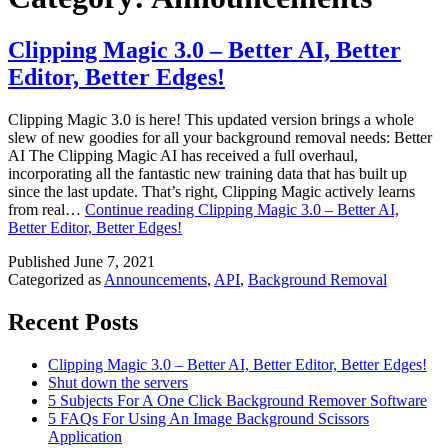
Clipping Magic 3.0 – Better AI, Better
Editor, Better Edges!
Clipping Magic 3.0 is here! This updated version brings a whole
slew of new goodies for all your background removal needs: Better
AI The Clipping Magic AI has received a full overhaul,
incorporating all the fantastic new training data that has built up
since the last update. That’s right, Clipping Magic actively learns
from real…
Continue reading
Clipping Magic 3.0 – Better AI,
Better Editor, Better Edges!
Published
June 7, 2021
Categorized as
Announcements
,
API
,
Background Removal
Recent Posts
Clipping Magic 3.0 – Better AI, Better Editor, Better Edges!
Shut down the servers
5 Subjects For A One Click Background Remover Software
5 FAQs For Using An Image Background Scissors
Application