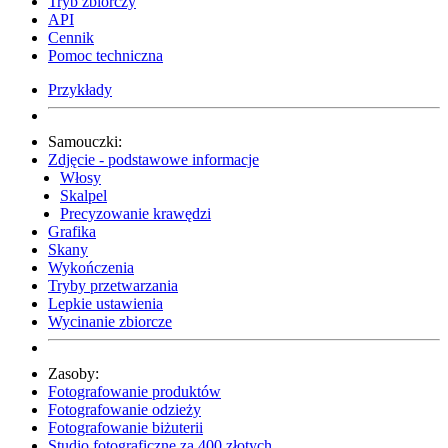
Tryb zbiorczy
API
Cennik
Pomoc techniczna
Przykłady
Samouczki:
Zdjęcie - podstawowe informacje
Włosy
Skalpel
Precyzowanie krawędzi
Grafika
Skany
Wykończenia
Tryby przetwarzania
Lepkie ustawienia
Wycinanie zbiorcze
Zasoby:
Fotografowanie produktów
Fotografowanie odzieży
Fotografowanie biżuterii
Studio fotograficzne za 400 złotych