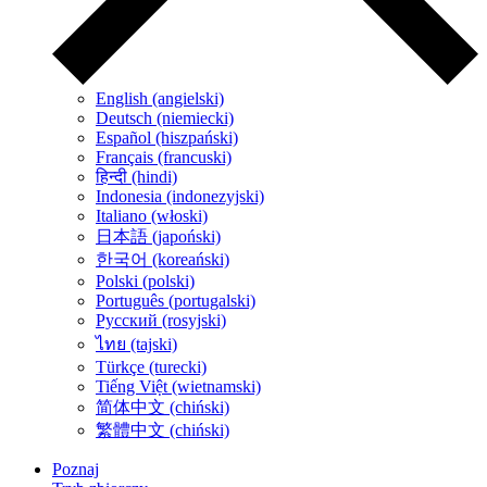
English (angielski)
Deutsch (niemiecki)
Español (hiszpański)
Français (francuski)
हिन्दी (hindi)
Indonesia (indonezyjski)
Italiano (włoski)
日本語 (japoński)
한국어 (koreański)
Polski (polski)
Português (portugalski)
Русский (rosyjski)
ไทย (tajski)
Türkçe (turecki)
Tiếng Việt (wietnamski)
简体中文 (chiński)
繁體中文 (chiński)
Poznaj