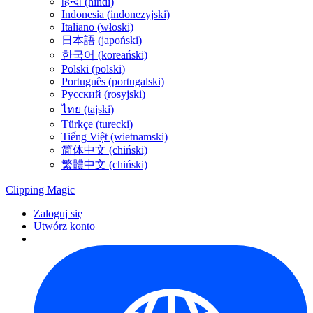
हिन्दी (hindi)
Indonesia (indonezyjski)
Italiano (włoski)
日本語 (japoński)
한국어 (koreański)
Polski (polski)
Português (portugalski)
Русский (rosyjski)
ไทย (tajski)
Türkçe (turecki)
Tiếng Việt (wietnamski)
简体中文 (chiński)
繁體中文 (chiński)
Clipping
Magic
Zaloguj się
Utwórz konto