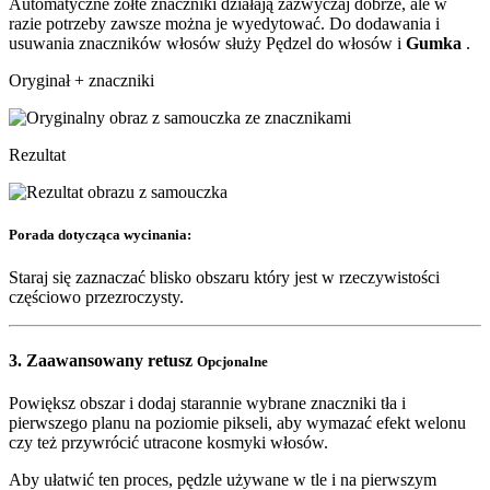
Automatyczne żółte znaczniki działają zazwyczaj dobrze, ale w
razie potrzeby zawsze można je wyedytować. Do dodawania i
usuwania znaczników włosów służy
Pędzel do włosów
i
Gumka
.
Oryginał + znaczniki
Rezultat
Porada dotycząca wycinania:
Staraj się zaznaczać blisko obszaru który jest w rzeczywistości
częściowo przezroczysty.
3.
Zaawansowany retusz
Opcjonalne
Powiększ obszar i dodaj starannie wybrane znaczniki tła
i
pierwszego planu
na poziomie pikseli, aby wymazać efekt welonu
czy też przywrócić utracone kosmyki włosów.
Aby ułatwić ten proces, pędzle używane w tle i na pierwszym