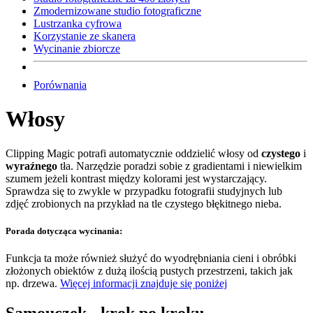
Zmodernizowane studio fotograficzne
Lustrzanka cyfrowa
Korzystanie ze skanera
Wycinanie zbiorcze
Porównania
Włosy
Clipping Magic potrafi automatycznie oddzielić włosy od
czystego
i
wyraźnego
tła. Narzędzie poradzi sobie z gradientami i niewielkim
szumem jeżeli kontrast między kolorami jest wystarczający.
Sprawdza się to zwykle w przypadku fotografii studyjnych lub
zdjęć zrobionych na przykład na tle czystego błękitnego nieba.
Porada dotycząca wycinania:
Funkcja ta może również służyć do wyodrębniania cieni i obróbki
złożonych obiektów z dużą ilością pustych przestrzeni, takich jak
np. drzewa.
Więcej informacji znajduje się poniżej