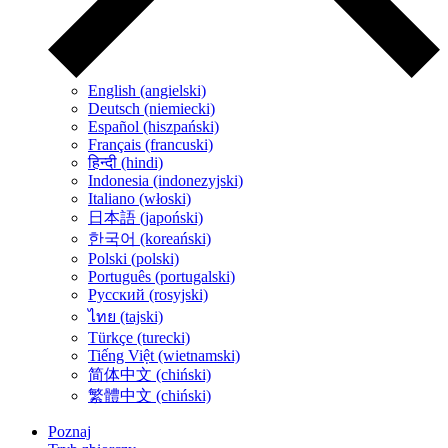
English (angielski)
Deutsch (niemiecki)
Español (hiszpański)
Français (francuski)
हिन्दी (hindi)
Indonesia (indonezyjski)
Italiano (włoski)
日本語 (japoński)
한국어 (koreański)
Polski (polski)
Português (portugalski)
Русский (rosyjski)
ไทย (tajski)
Türkçe (turecki)
Tiếng Việt (wietnamski)
简体中文 (chiński)
繁體中文 (chiński)
Poznaj