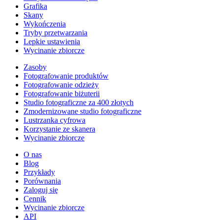
Grafika
Skany
Wykończenia
Tryby przetwarzania
Lepkie ustawienia
Wycinanie zbiorcze
Zasoby
Fotografowanie produktów
Fotografowanie odzieży
Fotografowanie biżuterii
Studio fotograficzne za 400 złotych
Zmodernizowane studio fotograficzne
Lustrzanka cyfrowa
Korzystanie ze skanera
Wycinanie zbiorcze
O nas
Blog
Przykłady
Porównania
Zaloguj się
Cennik
Wycinanie zbiorcze
API