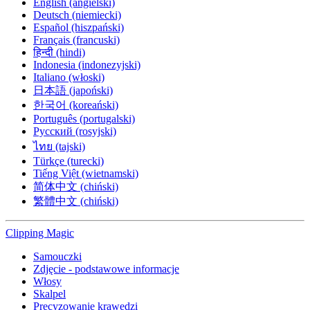
English (angielski)
Deutsch (niemiecki)
Español (hiszpański)
Français (francuski)
हिन्दी (hindi)
Indonesia (indonezyjski)
Italiano (włoski)
日本語 (japoński)
한국어 (koreański)
Português (portugalski)
Русский (rosyjski)
ไทย (tajski)
Türkçe (turecki)
Tiếng Việt (wietnamski)
简体中文 (chiński)
繁體中文 (chiński)
Clipping
Magic
Samouczki
Zdjęcie - podstawowe informacje
Włosy
Skalpel
Precyzowanie krawędzi