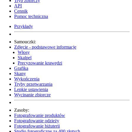
Tryb zbiorczy
API
Cennik
Pomoc techniczna
Przykłady
Samouczki:
Zdjęcie - podstawowe informacje
Włosy
Skalpel
Precyzowanie krawędzi
Grafika
Skany
Wykończenia
Tryby przetwarzania
Lepkie ustawienia
Wycinanie zbiorcze
Zasoby:
Fotografowanie produktów
Fotografowanie odzieży
Fotografowanie biżuterii
Studio fotograficzne za 400 złotych