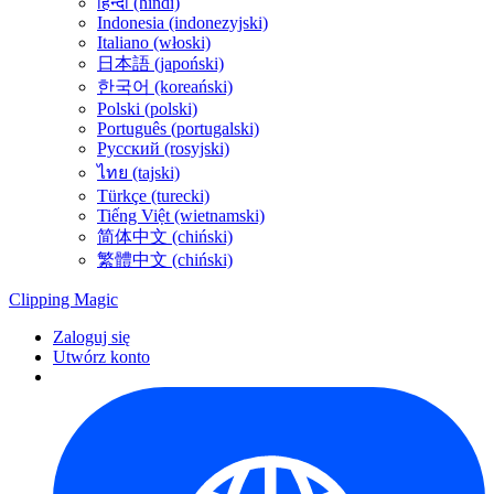
हिन्दी (hindi)
Indonesia (indonezyjski)
Italiano (włoski)
日本語 (japoński)
한국어 (koreański)
Polski (polski)
Português (portugalski)
Русский (rosyjski)
ไทย (tajski)
Türkçe (turecki)
Tiếng Việt (wietnamski)
简体中文 (chiński)
繁體中文 (chiński)
Clipping
Magic
Zaloguj się
Utwórz konto