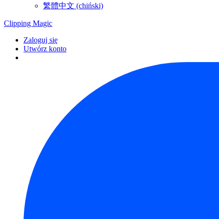
繁體中文 (chiński)
Clipping
Magic
Zaloguj się
Utwórz konto