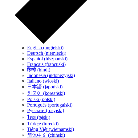
English (angielski)
Deutsch (niemiecki)
Español (hiszpański)
Français (francuski)
हिन्दी (hindi)
Indonesia (indonezyjski)
Italiano (włoski)
日本語 (japoński)
한국어 (koreański)
Polski (polski)
Português (portugalski)
Русский (rosyjski)
ไทย (tajski)
Türkçe (turecki)
Tiếng Việt (wietnamski)
简体中文 (chiński)