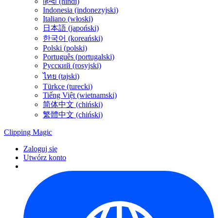
हिन्दी (hindi)
Indonesia (indonezyjski)
Italiano (włoski)
日本語 (japoński)
한국어 (koreański)
Polski (polski)
Português (portugalski)
Русский (rosyjski)
ไทย (tajski)
Türkçe (turecki)
Tiếng Việt (wietnamski)
简体中文 (chiński)
繁體中文 (chiński)
Clipping
Magic
Zaloguj się
Utwórz konto