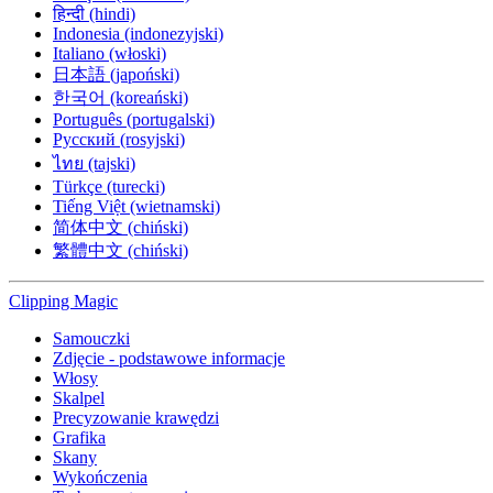
हिन्दी (hindi)
Indonesia (indonezyjski)
Italiano (włoski)
日本語 (japoński)
한국어 (koreański)
Português (portugalski)
Русский (rosyjski)
ไทย (tajski)
Türkçe (turecki)
Tiếng Việt (wietnamski)
简体中文 (chiński)
繁體中文 (chiński)
Clipping
Magic
Samouczki
Zdjęcie - podstawowe informacje
Włosy
Skalpel
Precyzowanie krawędzi
Grafika
Skany
Wykończenia