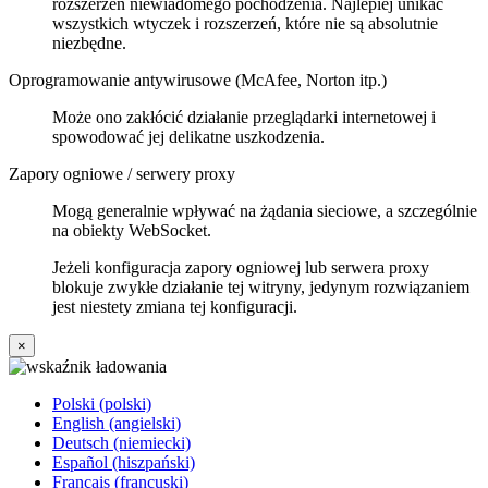
rozszerzeń niewiadomego pochodzenia. Najlepiej unikać
wszystkich wtyczek i rozszerzeń, które nie są absolutnie
niezbędne.
Oprogramowanie antywirusowe (McAfee, Norton itp.)
Może ono zakłócić działanie przeglądarki internetowej i
spowodować jej delikatne uszkodzenia.
Zapory ogniowe / serwery proxy
Mogą generalnie wpływać na żądania sieciowe, a szczególnie
na obiekty WebSocket.
Jeżeli konfiguracja zapory ogniowej lub serwera proxy
blokuje zwykłe działanie tej witryny, jedynym rozwiązaniem
jest niestety zmiana tej konfiguracji.
×
Polski (polski)
English (angielski)
Deutsch (niemiecki)
Español (hiszpański)
Français (francuski)