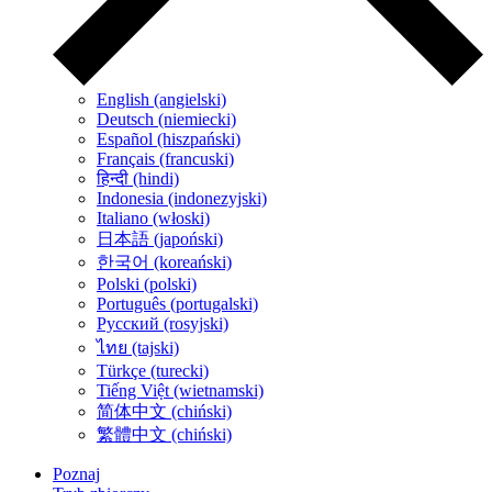
English (angielski)
Deutsch (niemiecki)
Español (hiszpański)
Français (francuski)
हिन्दी (hindi)
Indonesia (indonezyjski)
Italiano (włoski)
日本語 (japoński)
한국어 (koreański)
Polski (polski)
Português (portugalski)
Русский (rosyjski)
ไทย (tajski)
Türkçe (turecki)
Tiếng Việt (wietnamski)
简体中文 (chiński)
繁體中文 (chiński)
Poznaj